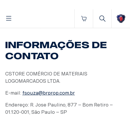
Fornecido por BrProp, membro da Brand Addition Alliance
Início
Informações de contato
INFORMAÇÕES DE
CONTATO
CSTORE COMÉRCIO DE MATERIAIS
LOGOMARCADOS LTDA.
E-mail:
fsouza@brprop.com.br
Endereço: R. Jose Paulino, 877 – Bom Retiro –
01.120-001, São Paulo – SP