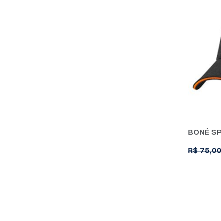
BONÉ S
R$
75,0