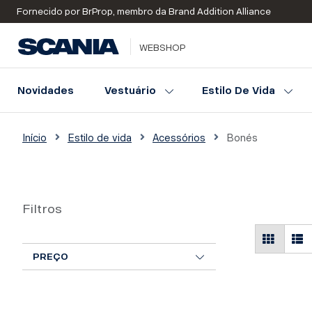
Fornecido por BrProp, membro da Brand Addition Alliance
WEBSHOP
Novidades
Vestuário
Estilo De Vida
Início
Estilo de vida
Acessórios
Bonés
Filtros
PREÇO