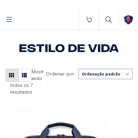
Fornecido por BrProp, membro da Brand Addition Alliance
Início
Estilo de vida
Estilo de vida
ESTILO DE VIDA
Mostr
ando
todos os 7
resultados