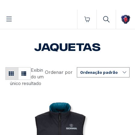
Fornecido por BrProp, membro da Brand Addition Alliance
Início
Vestuário
Masculino
Jaquetas
JAQUETAS
Exibin
do um
único resultado