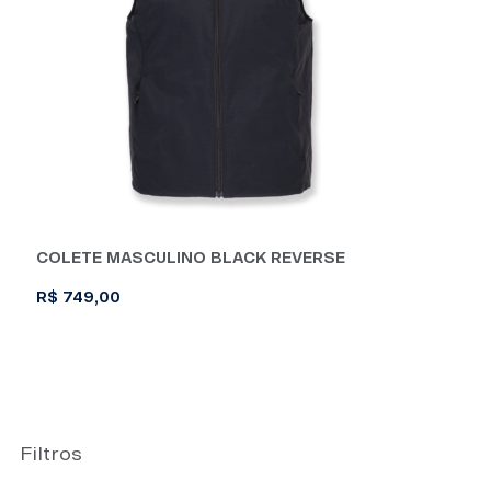
COLETE MASCULINO BLACK REVERSE
R$
749,00
Este
produto
tem
várias
variantes.
Filtros
As