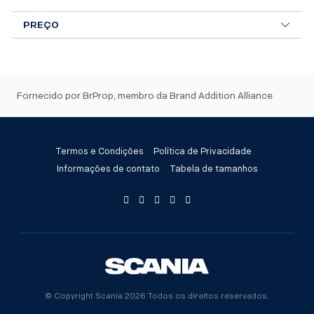
opções
PREÇO
podem
ser
escolhidas
na
página
Fornecido por BrProp, membro da Brand Addition Alliance
do
produto
Termos e Condições
Política de Privacidade
Informações de contato
Tabela de tamanhos
© Copyright Scania 2026 Todos os direitos reservados.