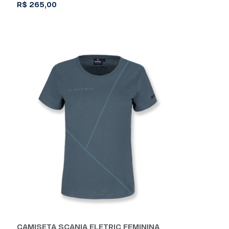
R$
265,00
Este
produto
tem
várias
variantes.
As
opções
podem
ser
escolhidas
na
página
do
produto
CAMISETA SCANIA ELETRIC FEMININA