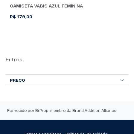
CAMISETA VABIS AZUL FEMININA
R$
179,00
Este
produto
tem
várias
variantes.
Filtros
As
opções
PREÇO
podem
ser
escolhidas
na
página
Fornecido por BrProp, membro da Brand Addition Alliance
do
produto