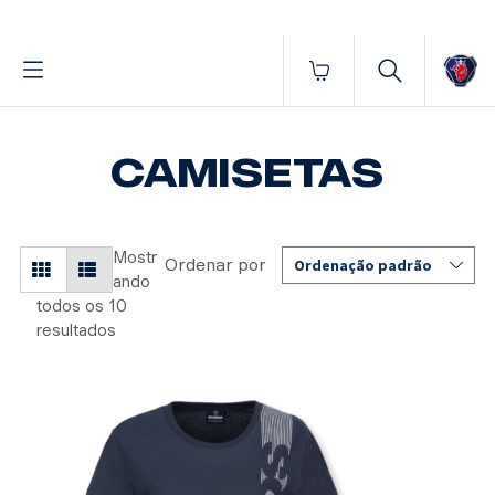
Fornecido por BrProp, membro da Brand Addition Alliance
Início
Vestuário
Feminino
Camisetas
CAMISETAS
Mostr
ando
todos os 10
resultados