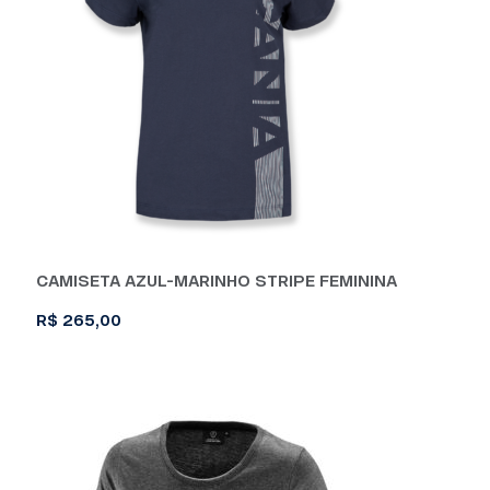
CAMISETA AZUL-MARINHO STRIPE FEMININA
R$
265,00
Este
produto
tem
várias
variantes.