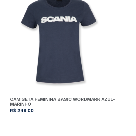
várias
variantes.
As
opções
podem
ser
escolhidas
na
página
do
produto
CAMISETA FEMININA BASIC WORDMARK AZUL-
MARINHO
R$
249,00
Este
produto