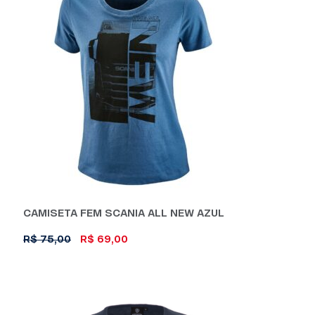
variantes.
As
opções
podem
ser
escolhidas
na
página
do
produto
CAMISETA FEM SCANIA ALL NEW AZUL
O
O
R$
75,00
R$
69,00
preço
preço
Este
original
atual
produto
era:
é:
R$ 75,00.
R$ 69,00.
tem