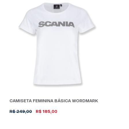
tem
várias
variantes.
As
opções
podem
ser
escolhidas
na
página
do
produto
CAMISETA FEMININA BÁSICA WORDMARK
O
O
R$
249,00
R$
185,00
preço
preço
Este
original
atual