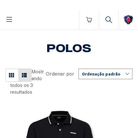
Fornecido por BrProp, membro da Brand Addition Alliance
Início
Vestuário
Masculino
Polos
POLOS
Mostr
ando
todos os 3
resultados