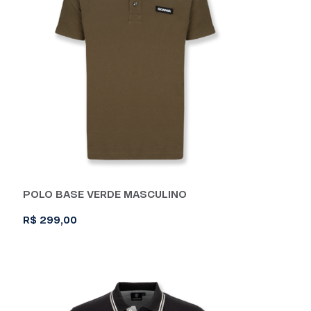
As
opções
podem
ser
escolhidas
na
página
do
produto
POLO BASE VERDE MASCULINO
R$
299,00
Este
produto
tem
várias