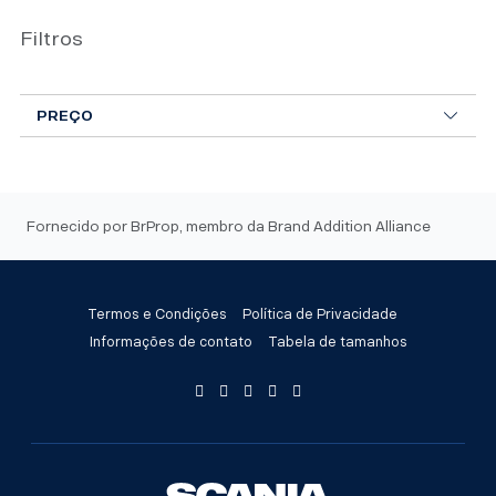
várias
variantes.
Filtros
As
opções
PREÇO
podem
ser
escolhidas
na
página
Fornecido por BrProp, membro da Brand Addition Alliance
do
produto
Termos e Condições
Política de Privacidade
Informações de contato
Tabela de tamanhos