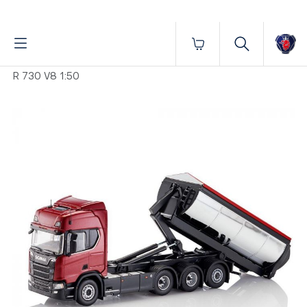
Fornecido por BrProp, membro da Brand Addition Alliance
Início
Miniaturas
Caminhões
MINIATURA SCANIA
R 730 V8 1:50