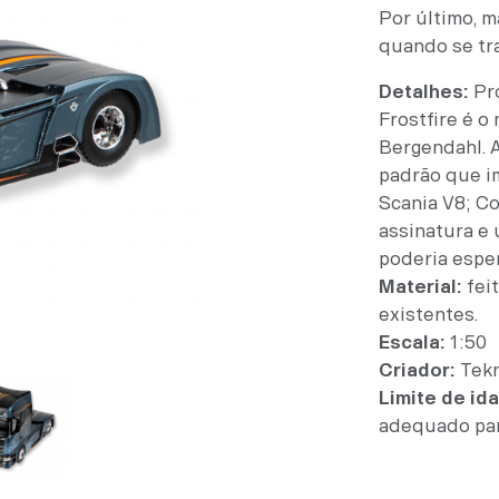
Por último, 
quando se tr
Detalhes:
Pro
Frostfire é o
Bergendahl. 
padrão que i
Scania V8; C
assinatura e 
poderia esp
Material:
fei
existentes.
Escala:
1:50
Criador:
Tek
Limite de id
adequado par