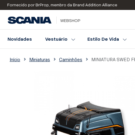
Fornecido por BrProp, membro da Brand Addition Alliance
WEBSHOP
Novidades
Vestuário
Estilo De Vida
Início
Miniaturas
Caminhões
MINIATURA SWED F