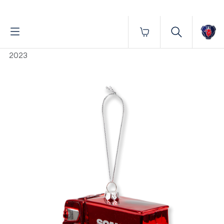
Fornecido por BrProp, membro da Brand Addition Alliance
Início
Miniaturas
Caminhões
BAUBLE EDIÇÃO
2023