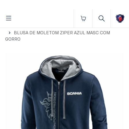
Fornecido por BrProp, membro da Brand Addition Alliance
Início
Vestuário
Masculino
Blusas e moletons
BLUSA DE MOLETOM ZIPER AZUL MASC COM
GORRO