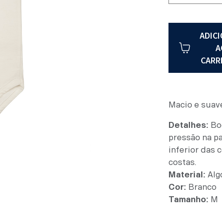
ADIC
A
CARR
Macio e suave
Detalhes:
Bod
pressão na pa
inferior das 
costas.
Material:
Alg
Cor:
Branco
Tamanho:
M