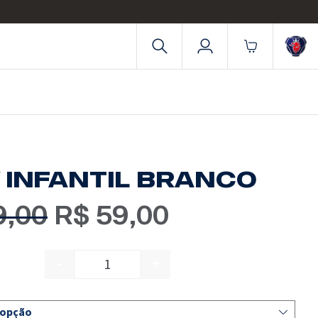
 INFANTIL BRANCO
9,00
R$
59,00
O
O
preço
preço
-
+
BODY INFANTIL BRANCO quantidad
original
atual