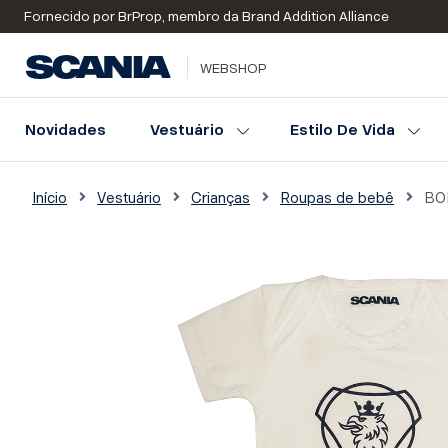
Fornecido por BrProp, membro da Brand Addition Alliance
WEBSHOP
Novidades
Vestuário
Estilo De Vida
Início
Vestuário
Crianças
Roupas de bebê
BO