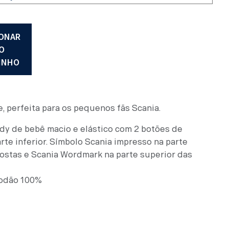
era:
é:
IONAR
R$ 119,00.
R$ 59,00.
O
INHO
, perfeita para os pequenos fãs Scania.
y de bebê macio e elástico com 2 botões de
rte inferior. Símbolo Scania impresso na parte
costas e Scania Wordmark na parte superior das
odão 100%