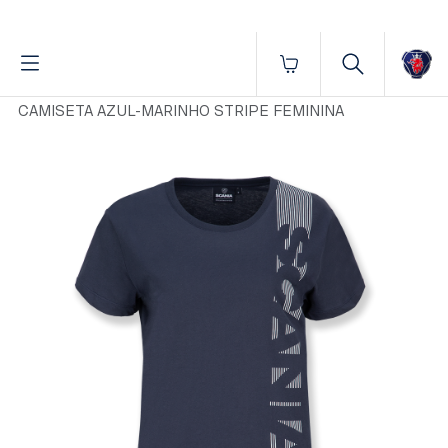
Fornecido por BrProp, membro da Brand Addition Alliance
Início
Vestuário
Feminino
Camisetas
CAMISETA AZUL-MARINHO STRIPE FEMININA