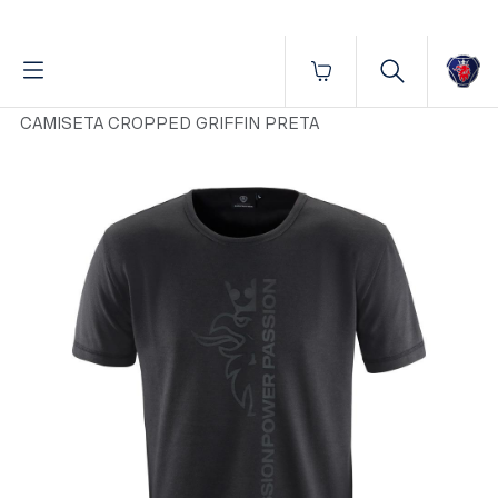
Fornecido por BrProp, membro da Brand Addition Alliance
Início
Vestuário
Masculino
Camisetas
CAMISETA CROPPED GRIFFIN PRETA