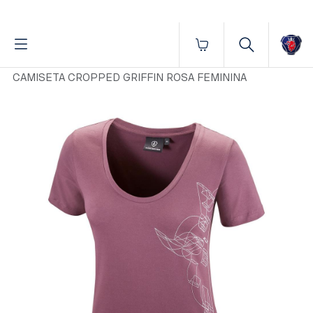
Fornecido por BrProp, membro da Brand Addition Alliance
Início
Vestuário
Feminino
Camisetas
CAMISETA CROPPED GRIFFIN ROSA FEMININA