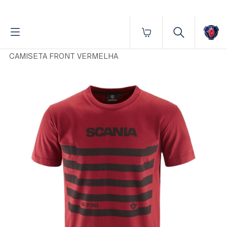
Fornecido por BrProp, membro da Brand Addition Alliance
Início
Vestuário
Masculino
Camisetas
CAMISETA FRONT VERMELHA