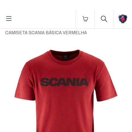
Fornecido por BrProp, membro da Brand Addition Alliance
Início
Vestuário
Masculino
Camisetas
CAMISETA SCANIA BÁSICA VERMELHA