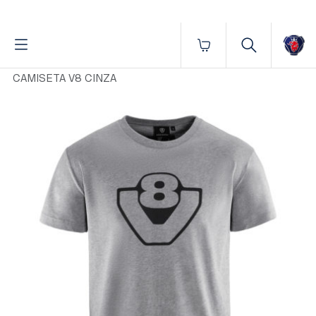
Fornecido por BrProp, membro da Brand Addition Alliance
Início
Vestuário
Masculino
Camisetas
CAMISETA V8 CINZA