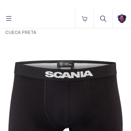
Fornecido por BrProp, membro da Brand Addition Alliance
Início
Vestuário
Masculino
Roupas íntimas
CUECA PRETA