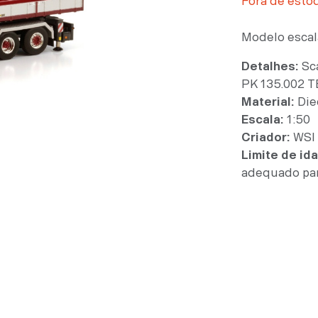
Fora de esto
Modelo escal
Detalhes:
Sca
PK 135.002 TE
Material:
Die
Escala:
1:50
Criador:
WSI
Limite de id
adequado par