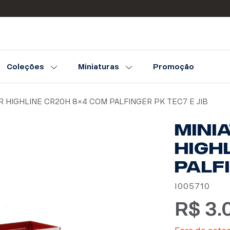
Coleções
Miniaturas
Promoção
R HIGHLINE CR20H 8×4 COM PALFINGER PK TEC7 E JIB
MINI
HIGH
PALFI
I005710
R$
3.