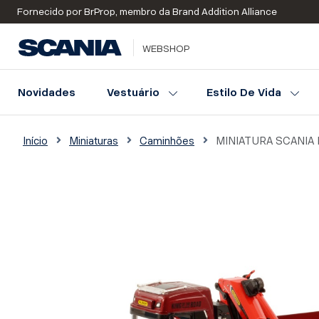
Fornecido por BrProp, membro da Brand Addition Alliance
WEBSHOP
Novidades
Vestuário
Estilo De Vida
Início
Miniaturas
Caminhões
MINIATURA SCANIA 