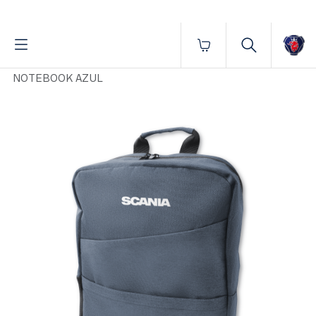
Fornecido por BrProp, membro da Brand Addition Alliance
Início
Volta às aulas
Adultos
MOCHILA RPET
NOTEBOOK AZUL