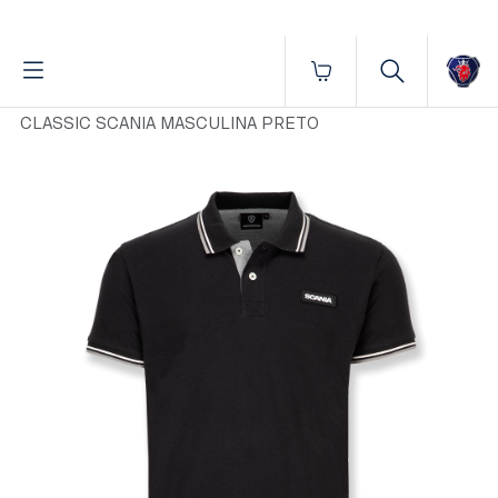
Fornecido por BrProp, membro da Brand Addition Alliance
Início
Vestuário
Masculino
Polos
POLO
CLASSIC SCANIA MASCULINA PRETO