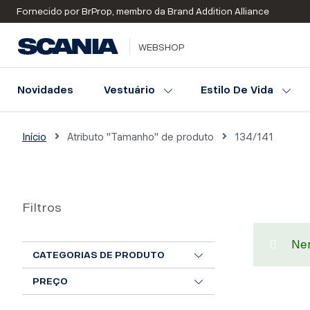
Fornecido por BrProp, membro da Brand Addition Alliance
WEBSHOP
Novidades
Vestuário
Estilo De Vida
Início
Atributo "Tamanho" de produto
134/141
Filtros
Nen
CATEGORIAS DE PRODUTO
PREÇO